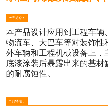
产品简介：
本产品设计应用到工程车辆
物流车、大巴车等对装饰性
外车辆和工程机械设备上，
底漆涂装后暴露出来的基材
的耐腐蚀性。
产品特性：