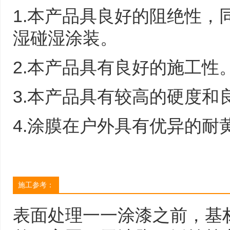
1.本产品具良好的阻绝性，
湿碰湿涂装。
成都第二国际机场）
成都龙泉山城市森林公园
西
2.本产品具有良好的施工性
发布时间：2021-06-22
发布
和中央军委正式下发文
成都龙泉山城市森林公园位于四川省成都市龙
项
3.本产品具有较高的硬度和
场。机场性质为区域枢
泉山脉成都段，南北向绵延90公里，东西向跨
筑
天府新区芦葭镇，机场
度10-12公里，规划面积1275平方公里，包括
其
more
机场旅客吞吐量4000万
以龙泉山为主体，以三岔湖、龙泉湖、翠屏湖
白
4.涂膜在户外具有
优异
的耐
吨、飞机起降量32万架
为代表的龙泉山生态区域，涉及金堂县、青白
域
条跑道。机场建成后，
江区、龙泉驿区、简阳市、高新区东区、天府
面
上海之后，国内第三个
新区直管区、等6个区(市)县38个乡镇(街
个
场飞行区等级指标为4F
道)268个村，总面积约1275平方公里。由于成
的
将建设52万平方米的航
都城市布局从原来的"两山夹一城"转变为"一山
首
施工参考：
坪、5.9万平方米的货运
连两翼"，龙泉山的总体定位也由原来的生态屏
店
、监视、气象等设施。
障升级为"世界级品质的城市绿心，国际化的城
会
表面处理一一涂漆之前，基
前双流国际机场T2航站
市会客厅"。在总体上将表现1个城市森林公
规