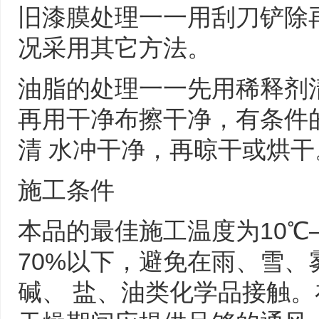
旧漆膜处理一一用刮刀铲除
况采用其它方法。
油脂的处理一一先用稀释剂
再用干净布擦干净，有条件的
清 水冲干净，再晾干或烘干
施工条件
本品的最佳施工温度为10℃
70%以下，避免在雨、雪
碱、 盐、油类化学品接触