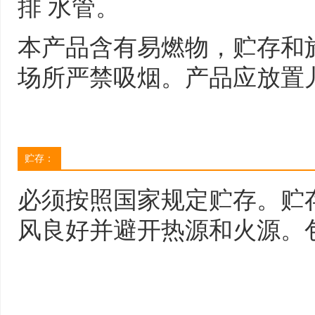
排 水管。
本产品含有易燃物，贮存和
场所严禁吸烟。产品应放置
贮存：
必须按照国家规定贮存。贮
风良好并避开热源和火源。