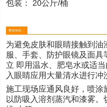
包装： 20公斤/桶
事故响应：
为避免皮肤和眼睛接触到油
服、手套、防护眼镜及面具
立 即用温水、肥皂水或适
入眼睛应用大量清水进行冲
施工现场应通风良好，喷涂
以防吸入溶剂蒸汽和漆雾。