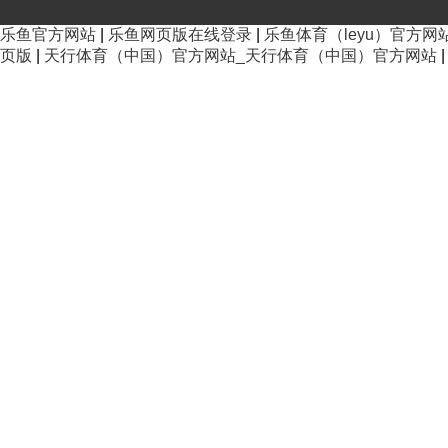
乐鱼官方网站
|
乐鱼网页版在线登录
|
乐鱼体育（leyu）官方网
页版
|
天行体育（中国）官方网站_天行体育（中国）官方网站