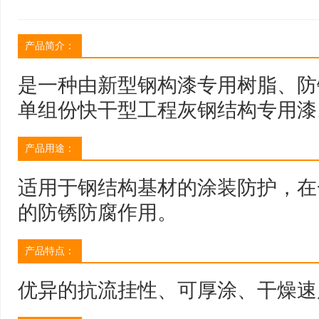
产品简介：
是一种由新型钢构漆专用树脂、防
单组份快干型工程灰钢结构专用漆
产品用途：
适用于钢结构基材的涂装防护，在
的防锈防腐作用。
产品特点：
优异的抗流挂性、可厚涂、干燥速