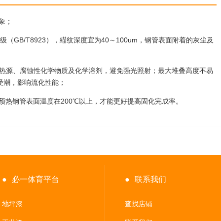
象；
级（GB/T8923），緢纹深度宜为40～100um，钢管表面附着的灰尘及
离热源、腐蚀性化学物质及化学溶剂，避免强光照射；最大堆叠高度不易
受潮，影响流化性能；
预热钢管表面温度在200℃以上，才能更好提高固化完成率。
●
必一体育平台
●
联系我们
地坪漆
查找店铺