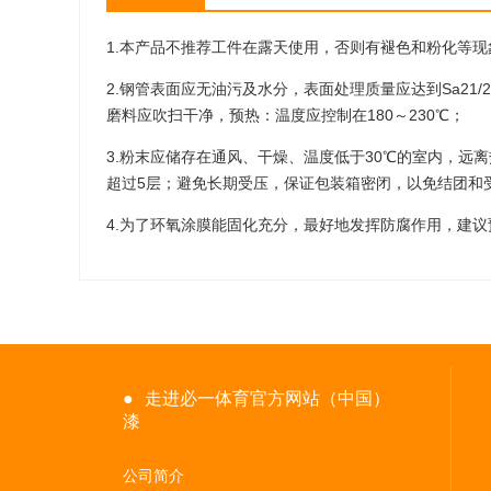
1.本产品不推荐工件在露天使用，否则有褪色和粉化等现
2.钢管表面应无油污及水分，表面处理质量应达到Sa21/2
磨料应吹扫干净，预热：温度应控制在180～230℃；
3.粉末应储存在通风、干燥、温度低于30℃的室内，远
超过5层；避免长期受压，保证包装箱密闭，以免结团和
4.为了环氧涂膜能固化充分，最好地发挥防腐作用，建议
●
走进必一体育官方网站（中国）
漆
公司简介