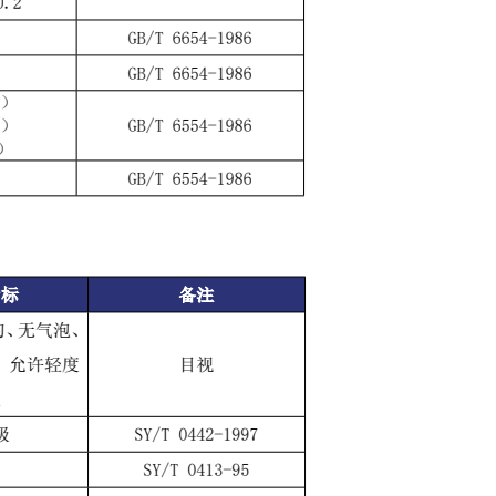
信、导航、监视、气象等设施。
障升级为"世界级品质的城市绿心，国际
面积是当前双流国际机场T2航站
市会客厅"。在总体上将表现1个城市森
倍。在国内当前规划建设的新机场
园、2大功能分区、10个游憩单元、3段
场规模仅次于北京新机场。成都
观、3环交通串联、全域绿道支持的结构
92.63亿元，其中，机场工程
，空管工程29.04亿元，供油工程
，航空公司基地工程174.16亿元。