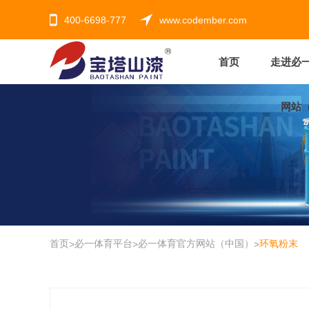
400-6698-777
www.codember.com
首页
走进必
网站
首页
必一体育平台
必一体育官方网站（中国）
环氧粉末
>
>
>