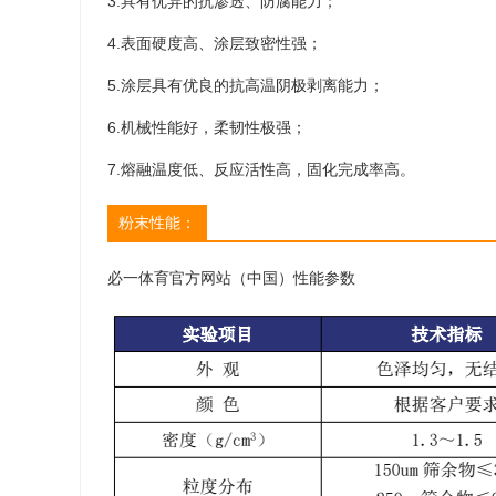
3.具有
优异
的抗渗透、防腐能力；
4.表面硬度高、涂层致密性强；
5.涂层具有优良的抗高温阴极剥离能力；
6.机械性能好，柔韧性极强；
成都天府国
7.熔融温度低、反应活性高，固化完成率高。
发布时间：2021-
粉末性能：
2015年1月
件，同意建设
必一体育官方网站（中国）性能参数
纽机场，场址
more
本期工程按满足
人次、货邮吞
次的目标设计
成都正式成为
拥有双机场的
级，除三条跑
站楼、157个