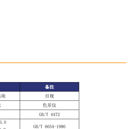
际机场（成都第二国际机场）
成都龙泉山城市森林公园
06-22
发布时间：2021-06-22
，国务院和中央军委正式下发文
成都龙泉山城市森林公园位于四川省成
成都新机场。机场性质为区域枢
泉山脉成都段，南北向绵延90公里，东
位于成都天府新区芦葭镇，机场
度10-12公里，规划面积1275平方公里
more
2020年机场旅客吞吐量4000万
以龙泉山为主体，以三岔湖、龙泉湖、
吐量70万吨、飞机起降量32万架
为代表的龙泉山生态区域，涉及金堂县
，新建三条跑道。机场建成后，
江区、龙泉驿区、简阳市、高新区东区
继北京、上海之后，国内第三个
新区直管区、等6个区(市)县38个乡镇(
城市。机场飞行区等级指标为4F
道)268个村，总面积约1275平方公里
道外，还将建设52万平方米的航
都城市布局从原来的"两山夹一城"转变为
机位的站坪、5.9万平方米的货运
连两翼"，龙泉山的总体定位也由原来的