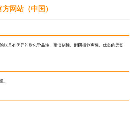
官方网站（中国）
涂膜具有
优异
的耐化学品性、耐溶剂性、耐阴极剥离性、优良的柔韧
道。