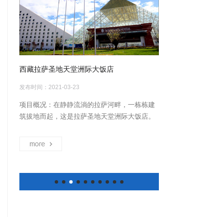
西藏拉萨圣地天堂洲际大饭店
西安奥体中心中轴
发布时间：2021-03-23
发布时间：2021-03-2
都市龙
项目概况：在静静流淌的拉萨河畔，一栋栋建
项目概况：港务区
西向跨
筑拔地而起，这是拉萨圣地天堂洲际大饭店。
西安国际港务区奥
，包括
其外观在体现藏区“尚白”的基础上，把“漂浮的
路，东至老灞耿路
more
more
翠屏湖
白云，层叠的雪山”融入建筑设计中，体现了雪
园一期绿化（天桥
、青白
域高原的特色，这个新地标占地350亩，建筑
绿化，绿化总面积
、天府
面积达15.77万平方米，1200个客房，2000多
期绿化（含天桥配套
街
个床位，是众多建筑的组群。圣地天堂大酒店
平方米，主要建设
。由于成
的室内设计由北京圣唐古驿设计事务所完成。
化、水景、绿道、
"一山
首先，功能上，一是根据投资方的要求，对酒
等；商业建筑配套绿
生态屏
店配套功能，如酒店大堂、迎宾区、商务区、
务区中轴生态公园