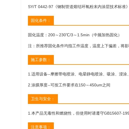
SY/T 0442-97《钢制管道熔结环氧粉末内涂层技术标准
固化条件：
固化温度：200～230℃/3～1.5min（中频加热固化）
注：所推荐固化条件均指工件温度，温度上下偏差，将影
施工参数：
1.适用设备--摩擦带电喷涂、电晕静电喷涂、吸涂、浸涂
2.涂膜厚度--可按工件要求在150～450um之间
卫生与安全：
1.本产品无毒性和燃烧性，但使用时请遵守GB15607-1
注意事项：