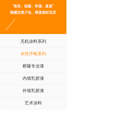
无机涂料系列
水性环氧系列
桥隧专业漆
内墙乳胶漆
外墙乳胶漆
艺术涂料