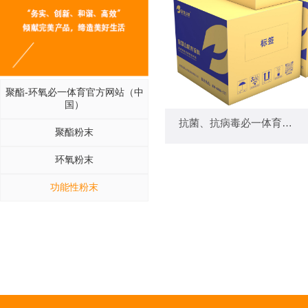
聚酯-环氧必一体育官方网站（中
国）
— 抗菌、抗病毒必一体育官方
抗菌、抗病毒必一体育官方网站（中国）
—
聚酯粉末
+
环氧粉末
功能性粉末