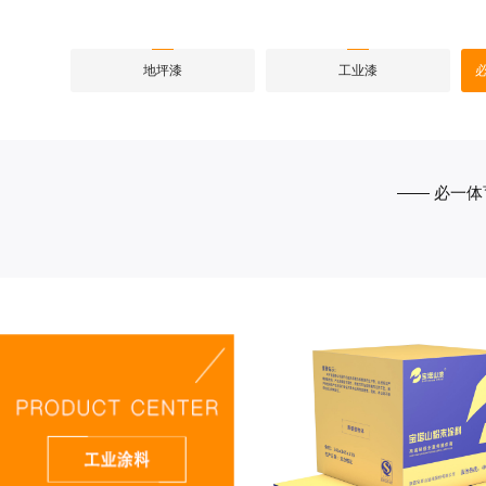
地坪漆
工业漆
—— 必一