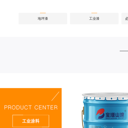
地坪漆
工业漆
——