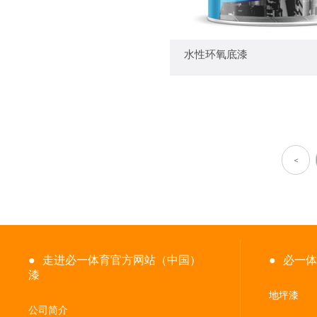
— 水性环氧底漆 
水性环氧底漆
+
＜
●
走进必一体育官方网站（中国）
●
必一
漆
地坪漆
公司简介