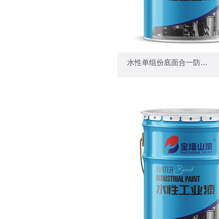
— 水性单组份底面合一防
水性单组份底面合一防腐漆
+