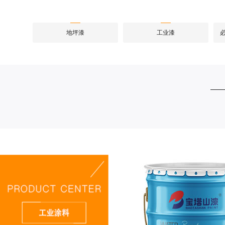
地坪漆
工业漆
——