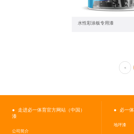
— 水性彩涂板专用漆
水性彩涂板专用漆
+
＜
●
走进必一体育官方网站（中国）
●
必一
漆
地坪漆
公司简介