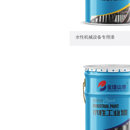
— 水性机械设备专用
水性机械设备专用漆
+