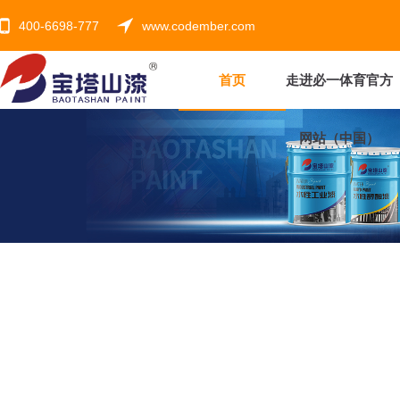
400-6698-777
www.codember.com
首页
走进必一体育官方
网站（中国）