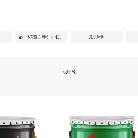
必一体育官方网站（中国）
建筑涂料
—— 地坪漆 ——