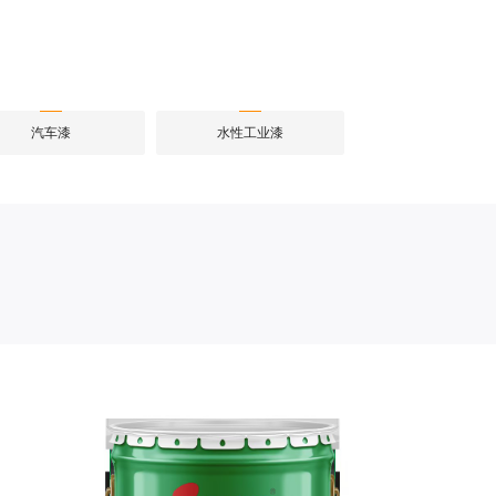
汽车漆
水性工业漆