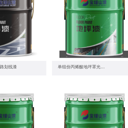
U丙烯酸马路划线漆 —
— 单组份丙烯酸地坪罩光清漆 —
马路划线漆
单组份丙烯酸地坪罩光清漆
+
+