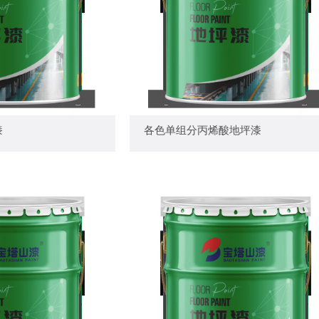
氨酯地坪漆 —
— 各色单组分丙烯酸地坪漆 —
漆
各色单组分丙烯酸地坪漆
+
+