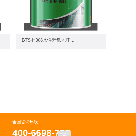
—
— BTS-H308水性环氧地坪面漆 —
BTS-H308水性环氧地坪面漆
+
全国咨询热线
400-6698-777