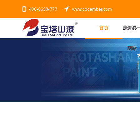
400-6698-777
www.codember.com
首页
走进必
网站